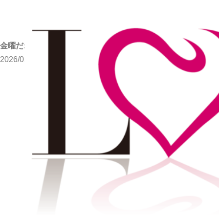
金曜だね⣴♬
2026/05/29
写メブログ
金曜だね⣴♬
ホーム