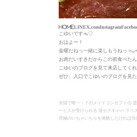
HOME
LINE
X.com
Instagram
Facebo
こゆいですᯓ♡
おはよー！
金曜だねっ一緒に楽しもうねっ ܸ>⩊<︎
お肉だいすきだからこの前食べたんだｰｰᵒ̴̶̷̤ 
こゆいのブログを見て来店してくれたお
ぜひ、入口でこゆいのブログを見たよ！って
全国で唯一！？のメイドコンセプトの 逆い
ービスが受けられる 逆セクキャバ ラベ
究極のいちゃいちゃを体験したければ当