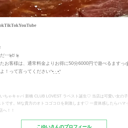
ok
TikTok
YouTube
︎
ꇴ ᵒ̴̶̷̤
客様は、通常料金よりお得に50分6000円で遊べるますっദ്ദ
言ってくださいᐡ•͈ ·̫ •͈ᐡ
ちゃキャバ 新橋 CLUB LOVEST ラベスト誕生♡ 当店は可愛い
ストです。Mな貴方のオトコゴコロを刺激します♡ 一度体感したらハマ
店へ！！
こゆいさんのプロフィール