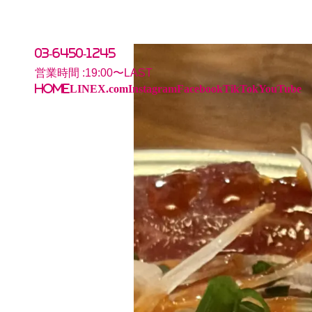
03-6450-1245
営業時間 :
19:00〜LAST
HOME
LINE
X.com
Instagram
Facebook
TikTok
YouTube