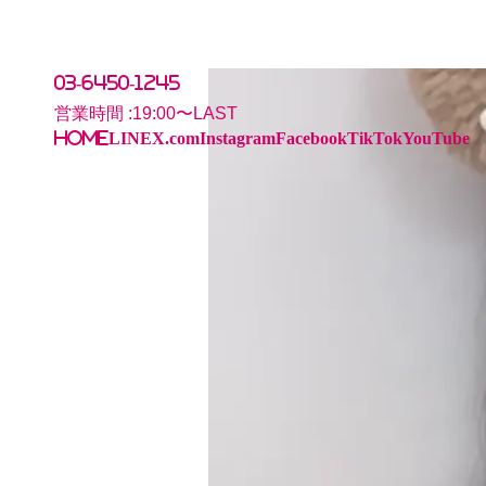
03-6450-1245
営業時間 :
19:00〜LAST
HOME
LINE
X.com
Instagram
Facebook
TikTok
YouTube