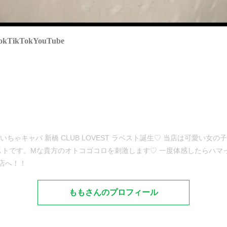
ok
TikTok
YouTube
ちゃキャバ 新橋 CLUB LOVEST ラベスト誕生♡ 当店は可愛い
ストです。Mな貴方のオトコゴコロを刺激します♡ 一度体感したらハマ
店へ！！
ももさんのプロフィール