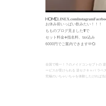
HOME
LINE
X.com
Instagram
Facebo
お休み前いっぱい飲みたい！！！
もものブログ見ました❣️で
セット料金➕指名料、tax込み
6000円でご案内できます🫶💞
全国で唯一！？のメイドコンセプトの 逆い
ービスが受けられる 逆セクキャバ ラベ
究極のいちゃいちゃを体験したければ当